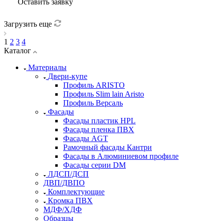
Оставить заявку
Загрузить еще
1
2
3
4
Каталог
Материалы
Двери-купе
Профиль ARISTO
Профиль Slim lain Aristo
Профиль Версаль
Фасады
Фасады пластик HPL
Фасады пленка ПВХ
Фасады AGT
Рамочный фасады Кантри
Фасады в Алюминиевом профиле
Фасады серии DM
ЛДСП/ДСП
ДВП/ДВПО
Комплектующие
Кромка ПВХ
МДФ/ХДФ
Образцы