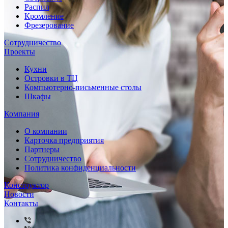
Распил
Кромление
Фрезерование
Сотрудничество
Проекты
Кухни
Островки в ТЦ
Компьютерно-письменные столы
Шкафы
Компания
О компании
Карточка предприятия
Партнеры
Сотрудничество
Политика конфиденциальности
Конструктор
Новости
Контакты