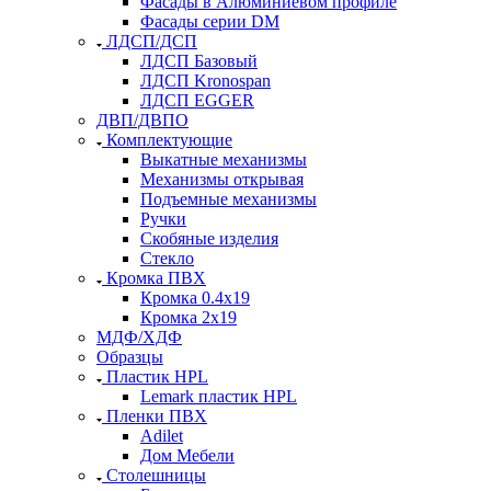
Фасады в Алюминиевом профиле
Фасады серии DM
ЛДСП/ДСП
ЛДСП Базовый
ЛДСП Kronospan
ЛДСП EGGER
ДВП/ДВПО
Комплектующие
Выкатные механизмы
Механизмы открывая
Подъемные механизмы
Ручки
Скобяные изделия
Стекло
Кромка ПВХ
Кромка 0.4х19
Кромка 2х19
МДФ/ХДФ
Образцы
Пластик HPL
Lemark пластик HPL
Пленки ПВХ
Adilet
Дом Мебели
Столешницы