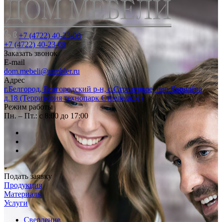
+7 (4722) 40-23-08
+7 (4722) 40-23-08
Заказать звонок
E-mail
dom.mebeli@rambler.ru
Адрес
г.Белгород, Белгородский р-н, с.Стрелецкое, пер.Королёва,
д.18 (Территория технопарк Стрелецкое)
Режим работы
Пн. – Пт.: с 8:00 до 17:00
Подать заявку
Продукция
Материалы
Услуги
Сверление