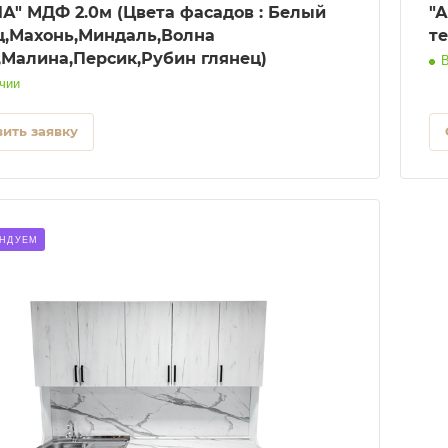
садов : Белый
"АЛИНА" 
ц,Махонь,Миндаль,Волна
т
,Малина,Персик,Рубин глянец)
В
чии
ить заявку
НДУЕМ