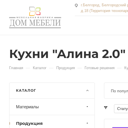
г.Белгород, Белгородский 
д.18 (Территория технопар
Кухни "Алина 2.0"
—
—
—
—
Главная
Каталог
Продукция
Готовые решения
Ку
КАТАЛОГ
По попу
Материалы
Стату
Продукция