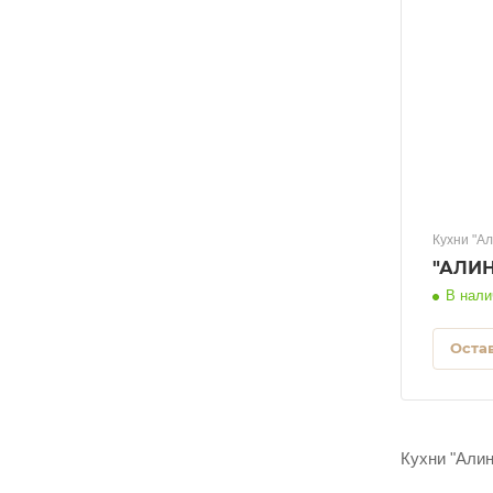
Кухни "Ал
В нали
Остав
Кухни "Алин