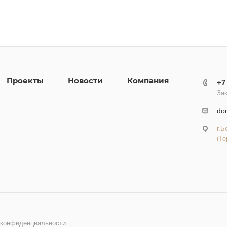
Проекты
Новости
Компания
+7
Зак
do
г.Б
(Те
 конфиденциальности