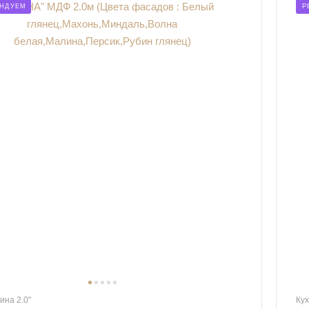
НДУЕМ
Р
ина 2.0"
Кух