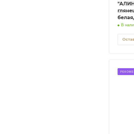
"АЛИНА" МДФ 2.0м (Цвета фа
гляне
белая
В нали
Остав
РЕКОМЕ