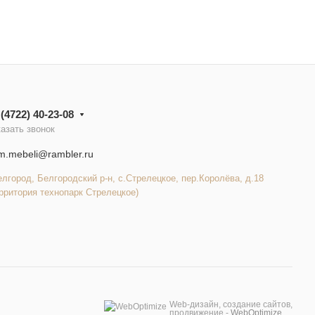
 (4722) 40-23-08
азать звонок
m.mebeli@rambler.ru
елгород, Белгородский р-н, с.Стрелецкое, пер.Королёва, д.18
рритория технопарк Стрелецкое)
Web-дизайн, создание сайтов,
продвижение -
WebOptimize