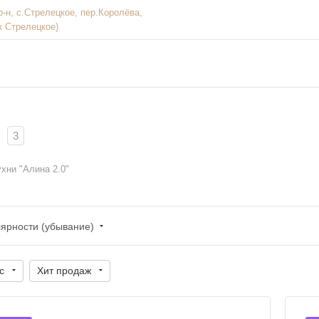
р-н, с.Стрелецкое, пер.Королёва,
к Стрелецкое)
3
хни "Алина 2.0"
лярности (убывание)
с
Хит продаж